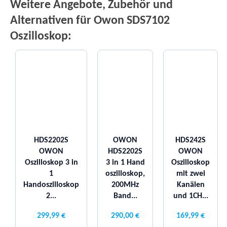
Weitere Angebote, Zubehör und
Alternativen für Owon SDS7102
Oszilloskop:
HDS2202S
OWON
HDS242S
OWON
HDS2202S
OWON
Oszilloskop 3 in
3 in 1 Hand
Oszilloskop
1
oszilloskop,
mit zwei
Handoszilloskop
200MHz
Kanälen
2...
Band...
und 1CH...
299,99 €
290,00 €
169,99 €